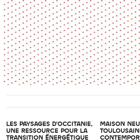
Environnement
Habiter
Expérience
Exposition
Jeunes
Patrimoine
Revue
Revue de presse
Paysage
Société
Transition écologique
Urbanisme
AUTRES CRITÈRES
- Auteur -
R
LES PAYSAGES D’OCCITANIE,
MAISON NEU
UNE RESSOURCE POUR LA
TOULOUSAIN
TRANSITION ÉNERGÉTIQUE
CONTEMPOR