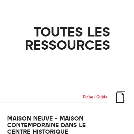
ille / le chanvre
La pierre
La terre
Le béton
TOUTES LES
Le bois
Le verre
RESSOURCES
Fiche / Guide
MAISON NEUVE - MAISON
CONTEMPORAINE DANS LE
CENTRE HISTORIQUE