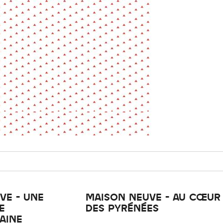
La pa
Fiche / Guide
Livre
Podcast
Vidéo
- Editeur -
- Année -
éinitialiser
Fermer la recherche avancée
VE - UNE
MAISON NEUVE - AU CŒUR
E
DES PYRÉNÉES
AINE