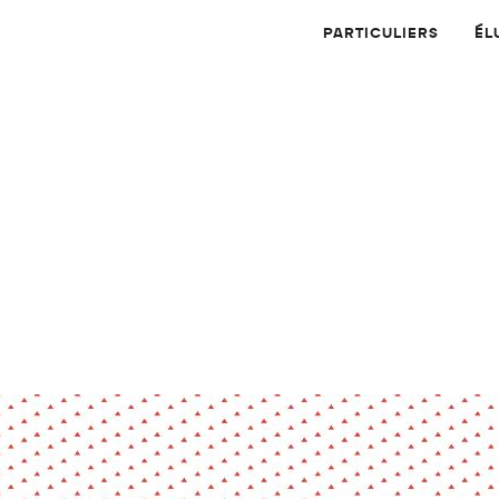
PARTICULIERS
ÉL
Physique
Numérique
MATÉRIAUX
Dossier
Application
Compte-rendu
thématique