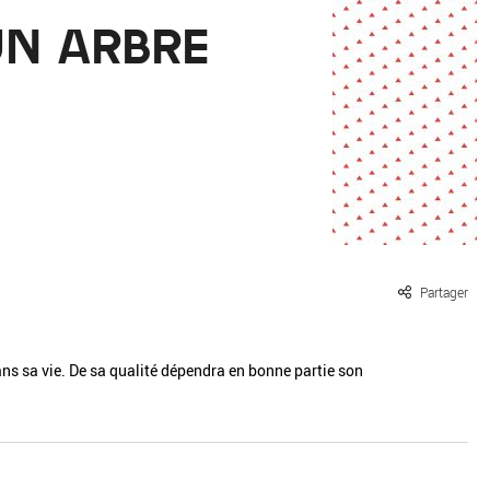
ille / le chanvre
La pierre
UN ARBRE
La terre
Le béton
Le bois
Le verre
Partager
ans sa vie. De sa qualité dépendra en bonne partie son