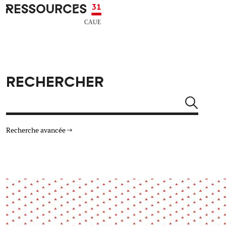
Aller au contenu principal
CAUE RESSOURCES 31
RECHERCHER
Rechercher
Recherche avancée
THÉMATIQUES
TYPE DE RESSOURCES
Architecture
Arts Design
Actualité
Animation
Énergie