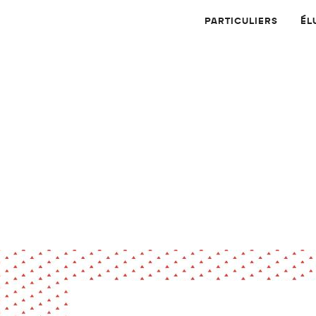
PARTICULIERS
ÉL
Physique
Numérique
MATÉRIAUX
Dossier
Application
Compte-rendu
thématique