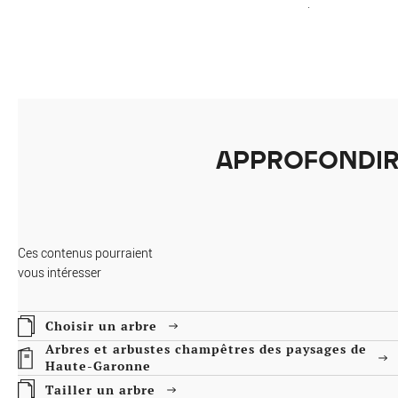
.
APPROFONDI
N NOM ?
e planche de dessin, la feuille grandeur nature, ainsi que les fruits de
tification rapide de l'arbre. Les dessins peuvent être colorés par les
Ces contenus pourraient
vous intéresser
Choisir un arbre
Arbres et arbustes champêtres des paysages de
Haute-Garonne
Tailler un arbre