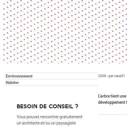
Environnement
Habiter
Expérience
Exposition
Jeunes
Patrimoine
Revue
Revue de presse
Paysage
Société
Transition écologique
Urbanisme
Environnement
2006 - par caue31
AUTRES CRITÈRES
- Auteur -
Habiter
L'arbre tient un
développement f
R
BESOIN DE CONSEIL ?
Vous pouvez rencontrer gratuitement
un architecte et/ou un paysagiste