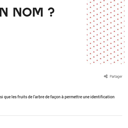
ille / le chanvre
La pierre
ON NOM ?
La terre
Le béton
Le bois
Le verre
Partager
 que les fruits de l'arbre de façon à permettre une identification