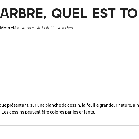
La pa
ARBRE, QUEL EST T
Fiche / Guide
Livre
Podcast
Mots clés :
#arbre
#FEUILLE
#Herbier
Vidéo
- Editeur -
- Année -
e présentant, sur une planche de dessin, la feuille grandeur nature, ainsi
e. Les dessins peuvent être colorés par les enfants.
éinitialiser
Fermer la recherche avancée