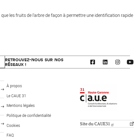
que les fruits de l'arbre de façon à permettre une identification rapide
RETROUVEZ-NOUS SUR NOS
RÉSEAUX !
CAUE 31 - Haute-Garonne
À propos
Le CAUE 31
Mentions légales
FOOTER: PUBLICS
MENU PIED DE PAGE
Politique de confidentialité
Site du CAUE31
Cookies
FAQ