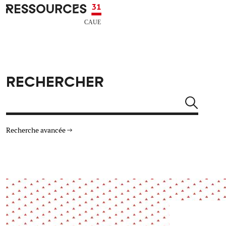
Aller au contenu principal
CAUE RESSOURCES 31
RECHERCHER
Rechercher
Recherche avancée
THÉMATIQUES
TYPE DE RESSOURCES
Architecture
Arts Design
Actualité
Animation
Énergie