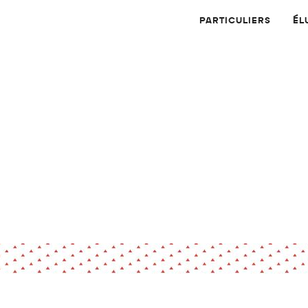
PARTICULIERS
ÉL
Physique
Numérique
MATÉRIAUX
Dossier
Application
Compte-rendu
thématique