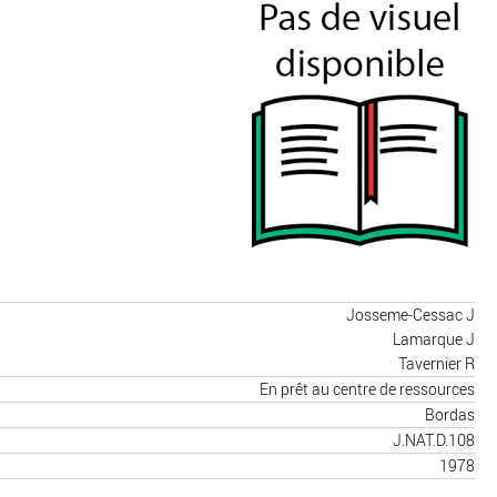
Josseme-Cessac J
Lamarque J
Tavernier R
En prêt au centre de ressources
Bordas
J.NAT.D.108
1978