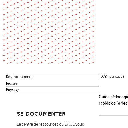
Environnement
Habiter
Expérience
Exposition
Jeunes
Patrimoine
Revue
Revue de presse
Paysage
Société
Transition écologique
Urbanisme
Environnement
1978 - par caue31
AUTRES CRITÈRES
- Auteur -
Jeunes
Paysage
Guide pédagogiqu
rapide de l'arbr
R
SE DOCUMENTER
Le centre de ressources du CAUE vous