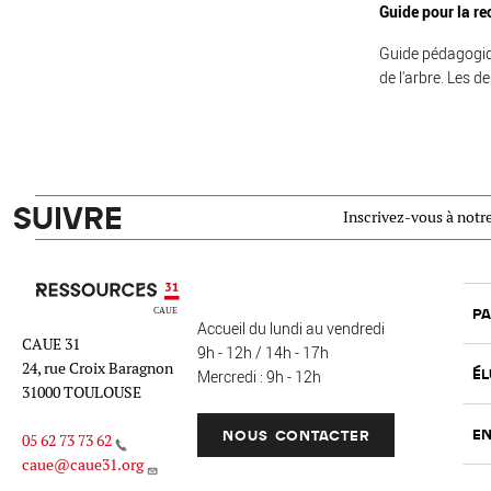
Guide pour la re
Guide pédagogique
de l'arbre. Les d
SUIVRE
Inscrivez-vous à notre
Ressources 31
PA
Accueil du lundi au vendredi
CAUE 31
9h - 12h / 14h - 17h
24, rue Croix Baragnon
ÉL
Mercredi : 9h - 12h
31000 TOULOUSE
EN
NOUS CONTACTER
05 62 73 73 62
caue@caue31.org