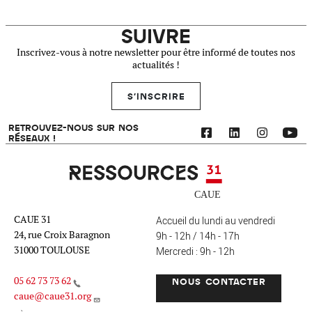
SUIVRE
Inscrivez-vous à notre newsletter pour être informé de toutes nos
actualités !
S'INSCRIRE
RETROUVEZ-NOUS SUR NOS
RÉSEAUX !
Ressources 31
CAUE 31
Accueil du lundi au vendredi
24, rue Croix Baragnon
9h - 12h / 14h - 17h
31000 TOULOUSE
Mercredi : 9h - 12h
05 62 73 73 62
NOUS CONTACTER
caue@caue31.org
CAUE 31 - Haute-Garonne
FO