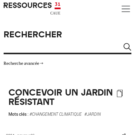
Aller au contenu principal
CAUE RESSOURCES 31
RECHERCHER
Rechercher
Recherche avancée
THÉMATIQUES
CONCEVOIR UN JARDIN
TYPE DE RESSOURCES
RÉSISTANT
MATÉRIAUX
Mots clés :
#CHANGEMENT CLIMATIQUE
#JARDIN
AUTRES CRITÈRES