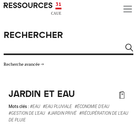
Aller au contenu principal
CAUE RESSOURCES 31
RECHERCHER
Rechercher
Recherche avancée
THÉMATIQUES
JARDIN ET EAU
TYPE DE RESSOURCES
Mots clés :
#EAU
#EAU PLUVIALE
#ÉCONOMIE D'EAU
#GESTION DE L'EAU
#JARDIN PRIVÉ
#RÉCUPÉRATION DE L'EAU
MATÉRIAUX
DE PLUIE
AUTRES CRITÈRES