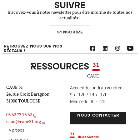
SUIVRE
Inscrivez-vous à notre newsletter pour être informé de toutes nos
actualités !
S'INSCRIRE
RETROUVEZ-NOUS SUR NOS
RÉSEAUX !
Ressources 31
CAUE 31
Accueil du lundi au vendredi
24, rue Croix Baragnon
9h - 12h / 14h - 17h
31000 TOULOUSE
Mercredi : 9h - 12h
05 62 73 73 62
NOUS CONTACTER
caue@caue31.org
CAUE 31 - Haute-Garonne
FO
À propos
Le CAUE 31