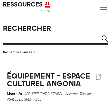
Aller au contenu principal
CAUE RESSOURCES 31
RECHERCHER
Rechercher
Recherche avancée
THÉMATIQUES
ÉQUIPEMENT - ESPACE
TYPE DE RESSOURCES
CULTUREL ANGONIA
MATÉRIAUX
Mots clés :
#ÉQUIPEMENT CULTUREL
#Martres-Tolosane
#SALLE DE SPECTACLE
AUTRES CRITÈRES