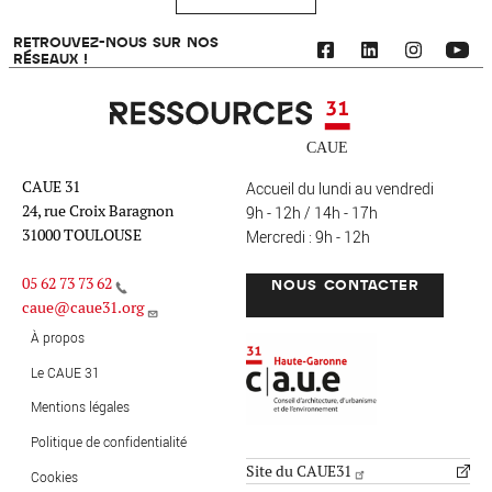
RETROUVEZ-NOUS SUR NOS
RÉSEAUX !
Ressources 31
CAUE 31
Accueil du lundi au vendredi
24, rue Croix Baragnon
9h - 12h / 14h - 17h
31000 TOULOUSE
Mercredi : 9h - 12h
05 62 73 73 62
NOUS CONTACTER
caue@caue31.org
CAUE 31 - Haute-Garonne
FO
À propos
Le CAUE 31
Mentions légales
MENU PIED DE PAGE
Politique de confidentialité
Site du CAUE31
Cookies