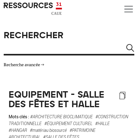
Aller au contenu principal
CAUE RESSOURCES 31
RECHERCHER
Rechercher
Recherche avancée
THÉMATIQUES
EQUIPEMENT - SALLE
TYPE DE RESSOURCES
DES FÊTES ET HALLE
MATÉRIAUX
Mots clés :
#ARCHITECTURE BIOCLIMATIQUE
#CONSTRUCTION
TRADITIONNELLE
#ÉQUIPEMENT CULTUREL
#HALLE
#HANGAR
#matériau biosourcé
#PATRIMOINE
AUTRES CRITÈRES
ARCHITECTURAL
#SALLE DES FÊTES