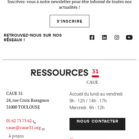
Inscrivez-vous à notre newsletter pour être informé de toutes nos
actualités !
S'INSCRIRE
RETROUVEZ-NOUS SUR NOS
RÉSEAUX !
Ressources 31
CAUE 31
Accueil du lundi au vendredi
24, rue Croix Baragnon
9h - 12h / 14h - 17h
31000 TOULOUSE
Mercredi : 9h - 12h
05 62 73 73 62
NOUS CONTACTER
caue@caue31.org
CAUE 31 - Haute-Garonne
FO
À propos