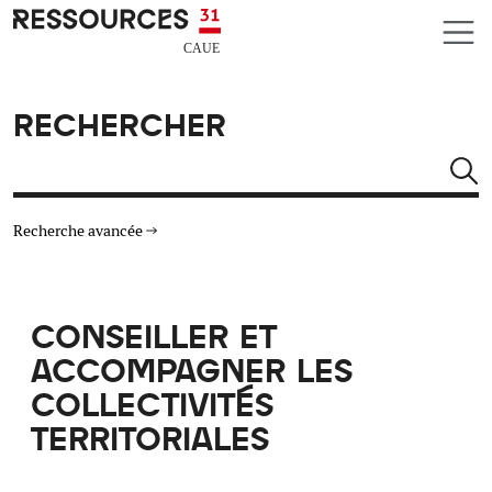
Aller au contenu principal
CAUE RESSOURCES 31
RECHERCHER
Rechercher
Recherche avancée
THÉMATIQUES
CONSEILLER ET
TYPE DE RESSOURCES
ACCOMPAGNER LES
COLLECTIVITÉS
MATÉRIAUX
TERRITORIALES
AUTRES CRITÈRES