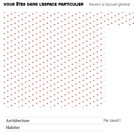
Environnement
VOUS ÊTES DANS L'ESPACE PARTICULIER
Revenir à l'accueil général
Habiter
Expérience
Exposition
Jeunes
Patrimoine
Revue
Revue de presse
Paysage
Société
Transition écologique
Urbanisme
AUTRES CRITÈRES
- Auteur -
R
Architecture
Par caue31
Habiter