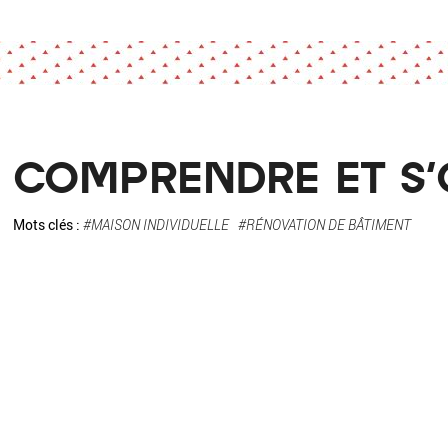
La pa
Fiche / Guide
Livre
Podcast
Vidéo
COMPRENDRE ET S'
Mots clés :
#MAISON INDIVIDUELLE
#RÉNOVATION DE BÂTIMENT
- Editeur -
- Année -
éinitialiser
Fermer la recherche avancée