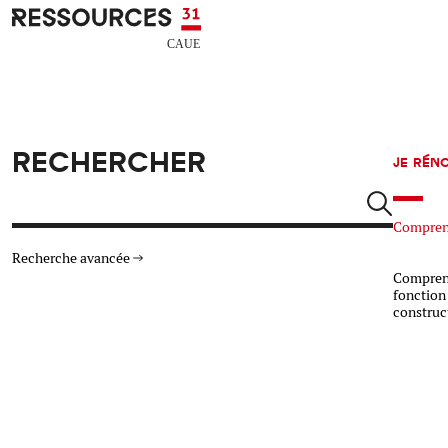
Aller au contenu principal
CAUE RESSOURCES 31
RECHERCHER
JE RÉN
Rechercher
Comprend
Recherche avancée
Compren
fonction
construc
THÉMATIQUES
TYPE DE RESSOURCES
Architecture
Arts Design
Actualité
Animation
Énergie