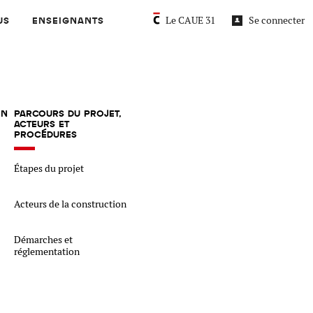
Le CAUE 31
Se connecter
US
ENSEIGNANTS
NAVIGATION PROFILS UTILISATEURS
M
IN
PARCOURS DU PROJET,
ACTEURS ET
PROCÉDURES
Étapes du projet
NAVIGATION PAR PROFIL UTILISAT
Acteurs de la construction
Démarches et
réglementation
L'acier / le métal
La brique