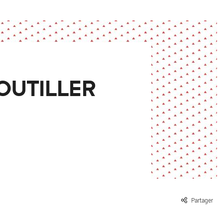
ille / le chanvre
La pierre
La terre
Le béton
Le bois
Le verre
OUTILLER
Partager