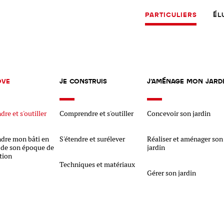
PARTICULIERS
ÉL
OVE
JE CONSTRUIS
J'AMÉNAGE MON JARD
re et s'outiller
Comprendre et s'outiller
Concevoir son jardin
dre mon bâti en
S'étendre et surélever
Réaliser et aménager son
 de son époque de
jardin
tion
Physique
Numérique
MATÉRIAUX
Techniques et matériaux
Gérer son jardin
Dossier
Application
Compte-rendu
thématique