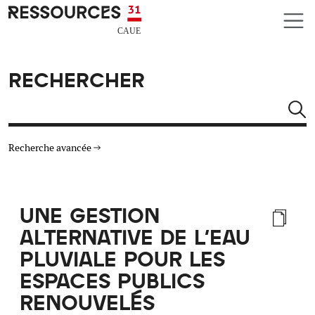
Aller au contenu principal
CAUE RESSOURCES 31
RECHERCHER
Rechercher
Recherche avancée
THÉMATIQUES
UNE GESTION
TYPE DE RESSOURCES
ALTERNATIVE DE L'EAU
PLUVIALE POUR LES
MATÉRIAUX
ESPACES PUBLICS
RENOUVELÉS
AUTRES CRITÈRES