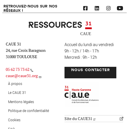
RETROUVEZ-NOUS SUR NOS
RÉSEAUX !
Ressources 31
CAUE 31
Accueil du lundi au vendredi
24, rue Croix Baragnon
9h - 12h / 14h - 17h
31000 TOULOUSE
Mercredi : 9h - 12h
05 62 73 73 62
NOUS CONTACTER
caue@caue31.org
CAUE 31 - Haute-Garonne
FO
À propos
Le CAUE 31
Mentions légales
MENU PIED DE PAGE
Politique de confidentialité
Site du CAUE31
Cookies
FAQ