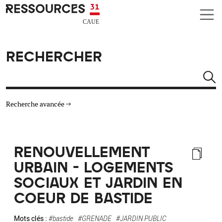
Aller au contenu principal
CAUE RESSOURCES 31
RECHERCHER
Rechercher
Recherche avancée
THÉMATIQUES
RENOUVELLEMENT
TYPE DE RESSOURCES
URBAIN - LOGEMENTS
SOCIAUX ET JARDIN EN
MATÉRIAUX
COEUR DE BASTIDE
AUTRES CRITÈRES
Mots clés :
#bastide
#GRENADE
#JARDIN PUBLIC