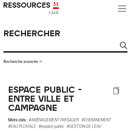
Aller au contenu principal
CAUE RESSOURCES 31
RECHERCHER
Rechercher
Recherche avancée
THÉMATIQUES
ESPACE PUBLIC -
TYPE DE RESSOURCES
ENTRE VILLE ET
CAMPAGNE
MATÉRIAUX
Mots clés :
#AMÉNAGEMENT PAYSAGER
#CHEMINEMENT
AUTRES CRITÈRES
#EAU PLUVIALE
#espace public
#GESTION DE L'EAU