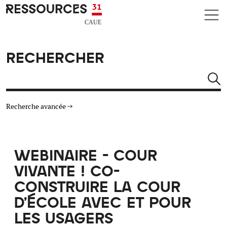
Aller au contenu principal
CAUE RESSOURCES 31
RECHERCHER
Rechercher
Recherche avancée
THÉMATIQUES
WEBINAIRE - COUR
TYPE DE RESSOURCES
VIVANTE ! CO-
CONSTRUIRE LA COUR
MATÉRIAUX
D’ÉCOLE AVEC ET POUR
LES USAGERS
AUTRES CRITÈRES