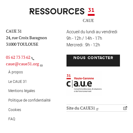
Ressources 31
CAUE 31
Accueil du lundi au vendredi
24, rue Croix Baragnon
9h - 12h / 14h - 17h
31000 TOULOUSE
Mercredi : 9h - 12h
05 62 73 73 62
NOUS CONTACTER
caue@caue31.org
CAUE 31 - Haute-Garonne
FO
À propos
Le CAUE 31
Mentions légales
MENU PIED DE PAGE
Politique de confidentialité
Site du CAUE31
Cookies
FAQ