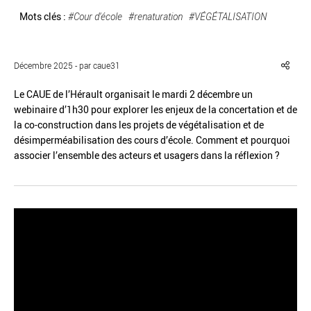
Mots clés :
#Cour d'école
#renaturation
#VÉGÉTALISATION
Décembre 2025 - par caue31
Réinitialiser
Fermer la recherche avancée
Le CAUE de l’Hérault organisait le mardi 2 décembre un
webinaire d’1h30 pour explorer les enjeux de la concertation et de
la co-construction dans les projets de végétalisation et de
désimperméabilisation des cours d’école. Comment et pourquoi
associer l’ensemble des acteurs et usagers dans la réflexion ?