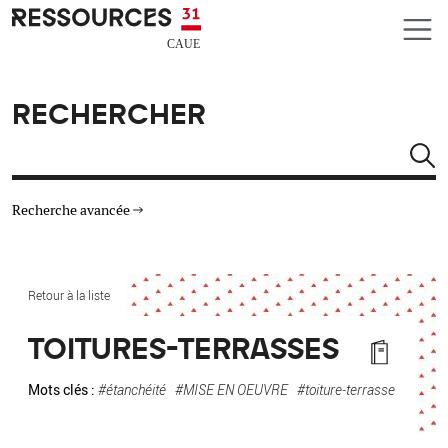
Aller au contenu principal
CAUE RESSOURCES 31
RECHERCHER
Rechercher
Recherche avancée
THÉMATIQUES
Retour à la liste
TYPE DE RESSOURCES
TOITURES-TERRASSES
MATÉRIAUX
Mots clés :
#étanchéité
#MISE EN OEUVRE
#toiture-terrasse
AUTRES CRITÈRES