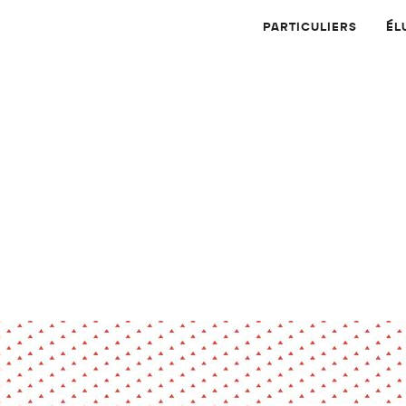
PARTICULIERS
ÉL
Physique
Numérique
MATÉRIAUX
Dossier
Application
Compte-rendu
thématique