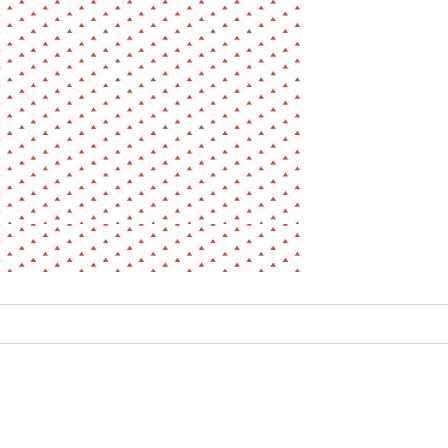
La pa
Fiche / Guide
Livre
Podcast
Vidéo
- Editeur -
- Année -
éinitialiser
Fermer la recherche avancée