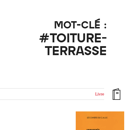
ille / le chanvre
La pierre
La terre
Le béton
MOT-CLÉ :
Le bois
Le verre
#TOITURE-
TERRASSE
Livre