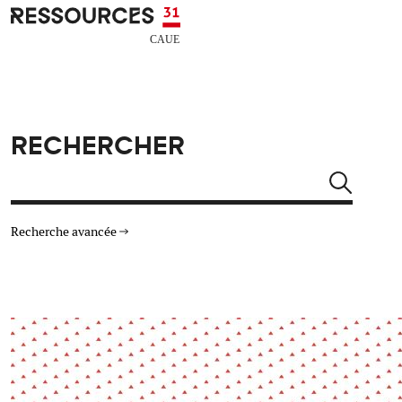
Aller au contenu principal
CAUE RESSOURCES 31
RECHERCHER
Rechercher
Recherche avancée
THÉMATIQUES
TYPE DE RESSOURCES
Architecture
Arts Design
Actualité
Animation
Énergie