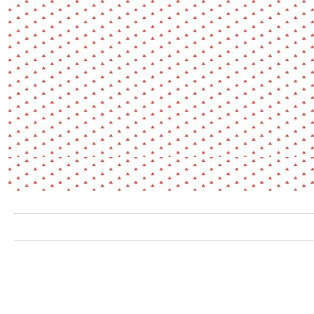
Environnement
Habiter
Expérience
Exposition
Jeunes
Patrimoine
Revue
Revue de presse
Paysage
Société
Transition écologique
Urbanisme
AUTRES CRITÈRES
- Auteur -
R