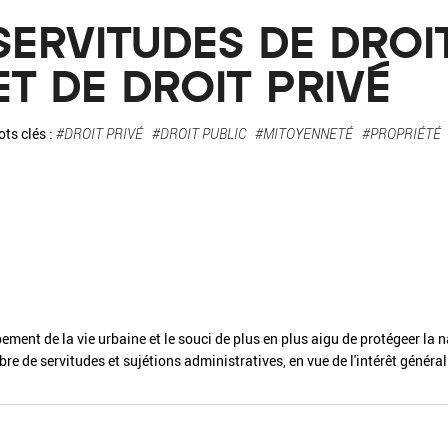
La pa
SERVITUDES DE DROI
Fiche / Guide
Livre
Podcast
ET DE DROIT PRIVÉ
Vidéo
ts clés :
#DROIT PRIVÉ
#DROIT PUBLIC
#MITOYENNETÉ
#PROPRIÉTÉ
- Editeur -
- Année -
ement de la vie urbaine et le souci de plus en plus aigu de protégeer la n
bre de servitudes et sujétions administratives, en vue de l'intérêt général
éinitialiser
Fermer la recherche avancée