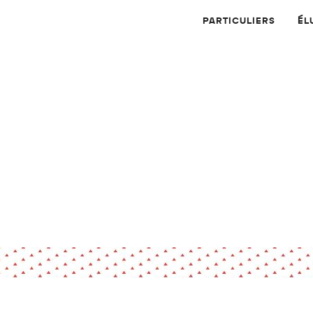
PARTICULIERS
ÉL
Physique
Numérique
MATÉRIAUX
Dossier
Application
Compte-rendu
thématique