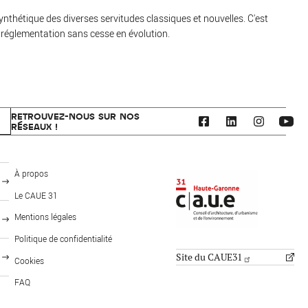
nthétique des diverses servitudes classiques et nouvelles. C'est
e réglementation sans cesse en évolution.
RETROUVEZ-NOUS SUR NOS
RÉSEAUX !
CAUE 31 - Haute-Garonne
À propos
Le CAUE 31
Mentions légales
FOOTER: PUBLICS
MENU PIED DE PAGE
Politique de confidentialité
Site du CAUE31
Cookies
FAQ