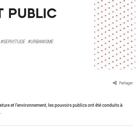
ille / le chanvre
La pierre
T PUBLIC
La terre
Le béton
Le bois
Le verre
#SERVITUDE
#URBANISME
Partager
ature et l'environnement, les pouvoirs publics ont été conduits à
.