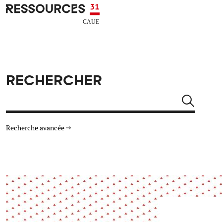
Aller au contenu principal
CAUE RESSOURCES 31
RECHERCHER
Rechercher
Recherche avancée
THÉMATIQUES
TYPE DE RESSOURCES
Architecture
Arts Design
Actualité
Animation
Énergie