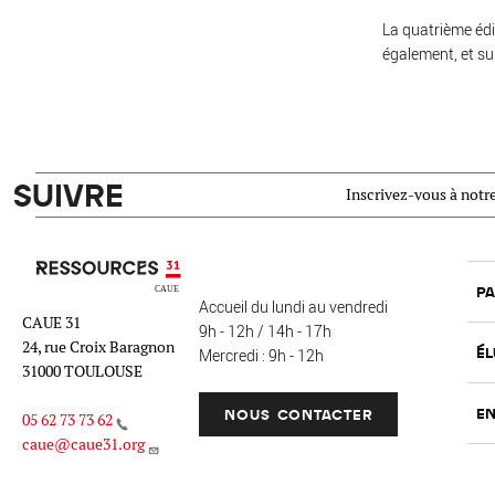
La quatrième édi
également, et su
SUIVRE
Inscrivez-vous à notre
Ressources 31
PA
Accueil du lundi au vendredi
CAUE 31
9h - 12h / 14h - 17h
24, rue Croix Baragnon
ÉL
Mercredi : 9h - 12h
31000 TOULOUSE
EN
NOUS CONTACTER
05 62 73 73 62
caue@caue31.org