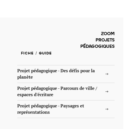
ille / le chanvre
La pierre
La terre
Le béton
Le bois
Le verre
ZOOM
PROJETS
PÉDAGOGIQUES
FICHE / GUIDE
Projet pédagogique - Des défis pour la
planète
Projet pédagogique - Parcours de ville /
espaces d'écriture
Projet pédagogique - Paysages et
représentations