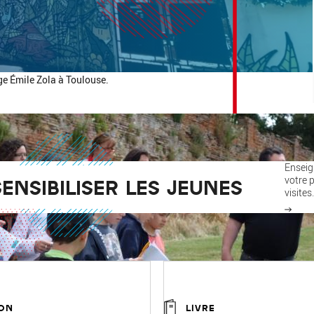
ge Émile Zola à Toulouse.
Enseig
votre p
SENSIBILISER LES JEUNES
visites.
ON
LIVRE