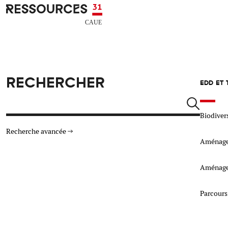
Aller au contenu principal
CAUE RESSOURCES 31
RECHERCHER
EDD ET
Rechercher
Biodiver
Recherche avancée
Aménagem
THÉMATIQUES
TYPE DE RESSOURCES
Aménagem
Architecture
Parcours
Arts Design
Actualité
Animation
Énergie