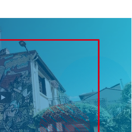
La pa
Fiche / Guide
Livre
Podcast
Vidéo
- Editeur -
- Année -
éinitialiser
Fermer la recherche avancée