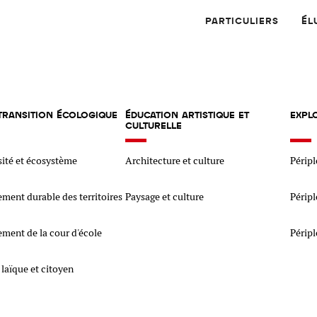
PARTICULIERS
ÉL
 TRANSITION ÉCOLOGIQUE
ÉDUCATION ARTISTIQUE ET
EXPL
CULTURELLE
sité et écosystème
Architecture et culture
Péripl
ent durable des territoires
Paysage et culture
Péripl
Physique
Numérique
MATÉRIAUX
ent de la cour d'école
Péripl
 laïque et citoyen
Dossier
Application
Compte-rendu
thématique