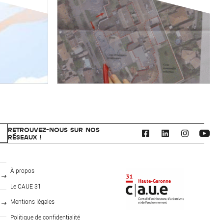
RETROUVEZ-NOUS SUR NOS
RÉSEAUX !
CAUE 31 - Haute-Garonne
À propos
Le CAUE 31
Mentions légales
FOOTER: PUBLICS
MENU PIED DE PAGE
Politique de confidentialité