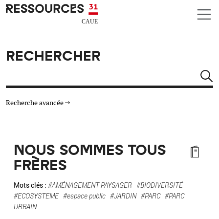
Aller au contenu principal
CAUE RESSOURCES 31
RECHERCHER
Rechercher
Recherche avancée
THÉMATIQUES
NOUS SOMMES TOUS
TYPE DE RESSOURCES
FRÈRES
MATÉRIAUX
Mots clés :
#AMÉNAGEMENT PAYSAGER
#BIODIVERSITÉ
#ECOSYSTEME
#espace public
#JARDIN
#PARC
#PARC
URBAIN
AUTRES CRITÈRES