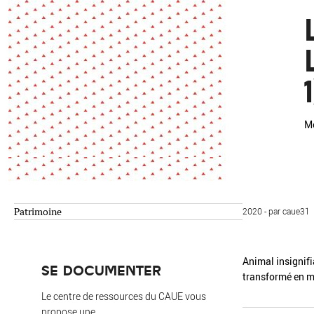
Environnement
Habiter
Expérience
Exposition
Jeunes
Patrimoine
1
Revue
Revue de presse
Paysage
Société
Mo
Transition écologique
Urbanisme
AUTRES CRITÈRES
- Auteur -
Patrimoine
2020 - par caue31
R
Animal insignifi
SE DOCUMENTER
transformé en m
Le centre de ressources du CAUE vous
propose une