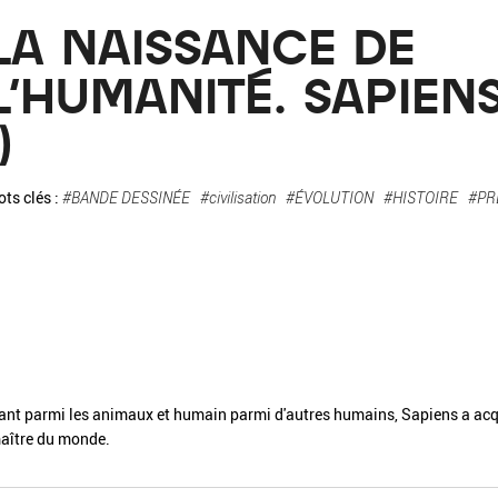
La pa
LA NAISSANCE DE
Fiche / Guide
Livre
Podcast
L'HUMANITÉ. SAPIEN
)
Vidéo
ts clés :
#BANDE DESSINÉE
#civilisation
#ÉVOLUTION
#HISTOIRE
#PR
- Editeur -
- Année -
éinitialiser
Fermer la recherche avancée
ant parmi les animaux et humain parmi d'autres humains, Sapiens a acqui
aître du monde.