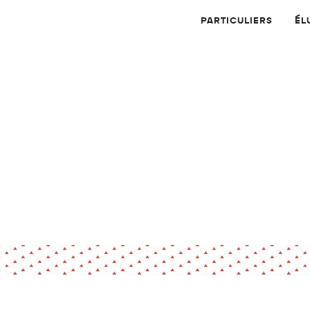
PARTICULIERS
ÉL
Physique
Numérique
MATÉRIAUX
Dossier
Application
Compte-rendu
thématique