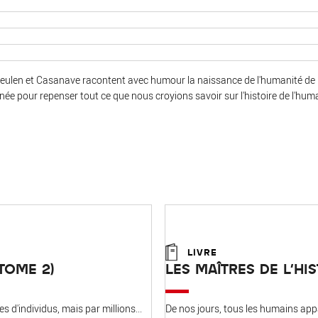
ulen et Casanave racontent avec humour la naissance de l'humanité de l'
ée pour repenser tout ce que nous croyions savoir sur l'histoire de l'huma
LIVRE
(TOME 2)
LES MAÎTRES DE L'HIS
s d'individus, mais par millions...
De nos jours, tous les humains ap