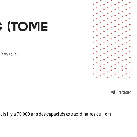
ille / le chanvre
La pierre
La terre
Le béton
S (TOME
Le bois
Le verre
ÉHISTOIRE
Partager
s il y a 70 000 ans des capacités extraordinaires qui l'ont