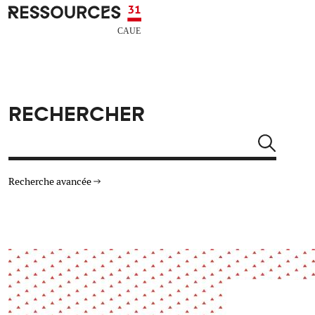
Aller au contenu principal
CAUE RESSOURCES 31
RECHERCHER
Rechercher
Recherche avancée
THÉMATIQUES
TYPE DE RESSOURCES
Architecture
Arts Design
Actualité
Animation
Énergie