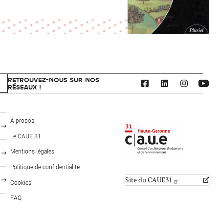
RETROUVEZ-NOUS SUR NOS
RÉSEAUX !
CAUE 31 - Haute-Garonne
À propos
Le CAUE 31
Mentions légales
FOOTER: PUBLICS
MENU PIED DE PAGE
Politique de confidentialité
Site du CAUE31
Cookies
FAQ