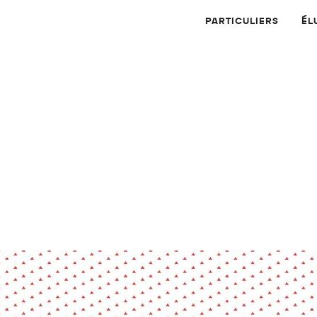
PARTICULIERS
ÉL
Physique
Numérique
MATÉRIAUX
Dossier
Application
Compte-rendu
thématique