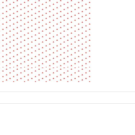
La pa
Fiche / Guide
Livre
Podcast
Vidéo
- Editeur -
- Année -
éinitialiser
Fermer la recherche avancée