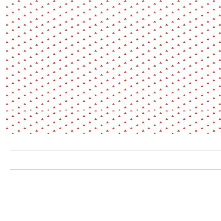
Environnement
Habiter
Expérience
Exposition
Jeunes
Patrimoine
Revue
Revue de presse
Paysage
Société
Transition écologique
Urbanisme
AUTRES CRITÈRES
- Auteur -
R