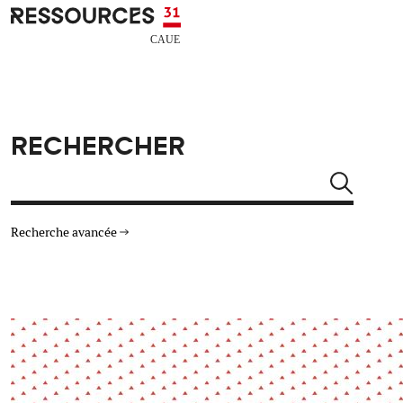
Aller au contenu principal
CAUE RESSOURCES 31
RECHERCHER
Rechercher
Recherche avancée
THÉMATIQUES
TYPE DE RESSOURCES
Architecture
Arts Design
Actualité
Animation
Énergie