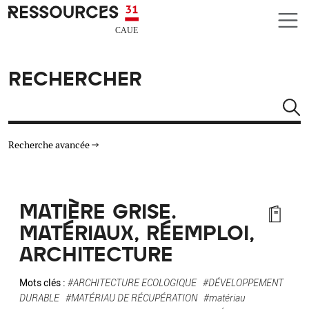
Aller au contenu principal
CAUE RESSOURCES 31
RECHERCHER
Rechercher
Recherche avancée
THÉMATIQUES
MATIÈRE GRISE.
TYPE DE RESSOURCES
MATÉRIAUX, RÉEMPLOI,
ARCHITECTURE
MATÉRIAUX
Mots clés :
#ARCHITECTURE ECOLOGIQUE
#DÉVELOPPEMENT
AUTRES CRITÈRES
DURABLE
#MATÉRIAU DE RÉCUPÉRATION
#matériau