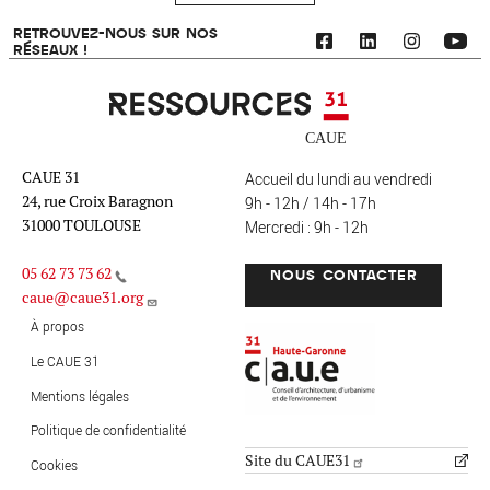
RETROUVEZ-NOUS SUR NOS
RÉSEAUX !
Ressources 31
CAUE 31
Accueil du lundi au vendredi
24, rue Croix Baragnon
9h - 12h / 14h - 17h
31000 TOULOUSE
Mercredi : 9h - 12h
05 62 73 73 62
NOUS CONTACTER
caue@caue31.org
CAUE 31 - Haute-Garonne
FO
À propos
Le CAUE 31
Mentions légales
MENU PIED DE PAGE
Politique de confidentialité
Site du CAUE31
Cookies