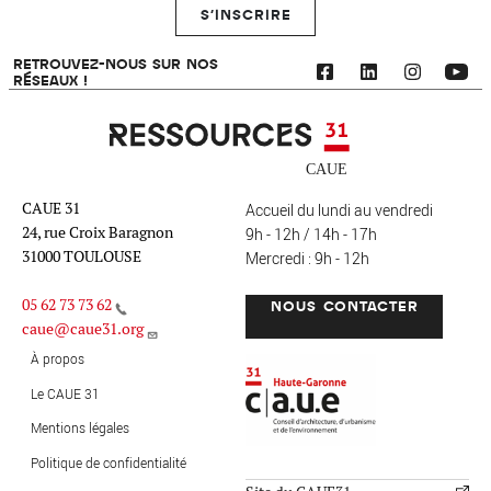
S'INSCRIRE
RETROUVEZ-NOUS SUR NOS
RÉSEAUX !
Ressources 31
CAUE 31
Accueil du lundi au vendredi
24, rue Croix Baragnon
9h - 12h / 14h - 17h
31000 TOULOUSE
Mercredi : 9h - 12h
05 62 73 73 62
NOUS CONTACTER
caue@caue31.org
CAUE 31 - Haute-Garonne
FO
À propos
Le CAUE 31
Mentions légales
MENU PIED DE PAGE
Politique de confidentialité