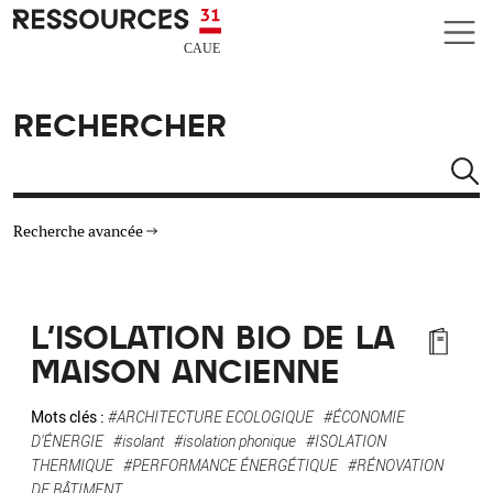
Aller au contenu principal
CAUE RESSOURCES 31
RECHERCHER
Rechercher
Recherche avancée
THÉMATIQUES
L'ISOLATION BIO DE LA
TYPE DE RESSOURCES
MAISON ANCIENNE
MATÉRIAUX
Mots clés :
#ARCHITECTURE ECOLOGIQUE
#ÉCONOMIE
D'ÉNERGIE
#isolant
#isolation phonique
#ISOLATION
THERMIQUE
#PERFORMANCE ÉNERGÉTIQUE
#RÉNOVATION
AUTRES CRITÈRES
DE BÂTIMENT