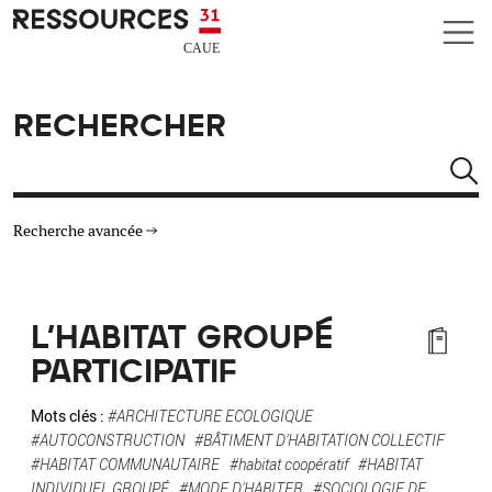
Aller au contenu principal
CAUE RESSOURCES 31
RECHERCHER
Rechercher
Recherche avancée
THÉMATIQUES
L'HABITAT GROUPÉ
TYPE DE RESSOURCES
PARTICIPATIF
MATÉRIAUX
Mots clés :
#ARCHITECTURE ECOLOGIQUE
#AUTOCONSTRUCTION
#BÂTIMENT D'HABITATION COLLECTIF
#HABITAT COMMUNAUTAIRE
#habitat coopératif
#HABITAT
AUTRES CRITÈRES
INDIVIDUEL GROUPÉ
#MODE D'HABITER
#SOCIOLOGIE DE