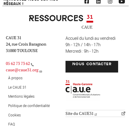
RÉSEAUX !
Ressources 31
CAUE 31
Accueil du lundi au vendredi
24, rue Croix Baragnon
9h - 12h / 14h - 17h
31000 TOULOUSE
Mercredi : 9h - 12h
05 62 73 73 62
NOUS CONTACTER
caue@caue31.org
CAUE 31 - Haute-Garonne
FO
À propos
Le CAUE 31
Mentions légales
MENU PIED DE PAGE
Politique de confidentialité
Site du CAUE31
Cookies
FAQ