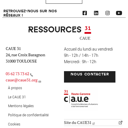
RETROUVEZ-NOUS SUR NOS
RÉSEAUX !
Ressources 31
CAUE 31
Accueil du lundi au vendredi
24, rue Croix Baragnon
9h - 12h / 14h - 17h
31000 TOULOUSE
Mercredi : 9h - 12h
05 62 73 73 62
NOUS CONTACTER
caue@caue31.org
CAUE 31 - Haute-Garonne
FO
À propos
Le CAUE 31
Mentions légales
MENU PIED DE PAGE
Politique de confidentialité
Site du CAUE31
Cookies