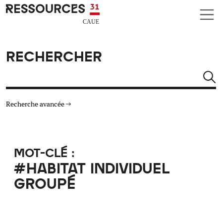
Aller au contenu principal
CAUE RESSOURCES 31
RECHERCHER
Rechercher
Recherche avancée
THÉMATIQUES
MOT-CLÉ :
TYPE DE RESSOURCES
#HABITAT INDIVIDUEL
GROUPÉ
MATÉRIAUX
AUTRES CRITÈRES