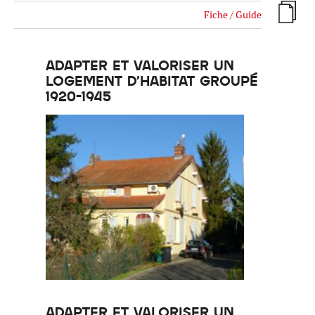
Fiche / Guide
ADAPTER ET VALORISER UN
LOGEMENT D'HABITAT GROUPÉ
Réinitialiser
Fermer la recherche avancée
1920-1945
ADAPTER ET VALORISER UN