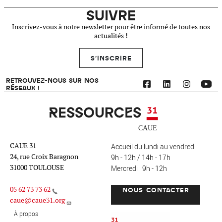
SUIVRE
Inscrivez-vous à notre newsletter pour être informé de toutes nos
actualités !
S'INSCRIRE
RETROUVEZ-NOUS SUR NOS
RÉSEAUX !
Ressources 31
CAUE 31
Accueil du lundi au vendredi
24, rue Croix Baragnon
9h - 12h / 14h - 17h
31000 TOULOUSE
Mercredi : 9h - 12h
05 62 73 73 62
NOUS CONTACTER
caue@caue31.org
CAUE 31 - Haute-Garonne
FO
À propos