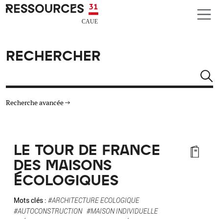
Aller au contenu principal
CAUE RESSOURCES 31
RECHERCHER
Rechercher
Recherche avancée
THÉMATIQUES
LE TOUR DE FRANCE
TYPE DE RESSOURCES
DES MAISONS
ÉCOLOGIQUES
MATÉRIAUX
Mots clés :
#ARCHITECTURE ECOLOGIQUE
AUTRES CRITÈRES
#AUTOCONSTRUCTION
#MAISON INDIVIDUELLE