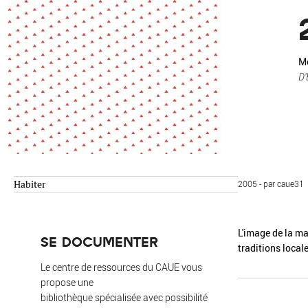
Environnement
Habiter
Expérience
Exposition
Jeunes
Mo
Patrimoine
D
Revue
Revue de presse
Paysage
Société
Transition écologique
Urbanisme
Habiter
2005 - par caue31
AUTRES CRITÈRES
- Auteur -
L'image de la ma
SE DOCUMENTER
traditions local
R
Le centre de ressources du CAUE vous
propose une
bibliothèque spécialisée avec possibilité