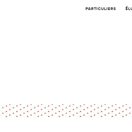
PARTICULIERS
ÉL
Physique
Numérique
MATÉRIAUX
Dossier
Application
Compte-rendu
thématique