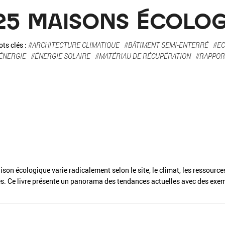
La pa
25 MAISONS ÉCOLO
Fiche / Guide
Livre
Podcast
ts clés :
#ARCHITECTURE CLIMATIQUE
#BÂTIMENT SEMI-ENTERRÉ
#E
'ÉNERGIE
#ÉNERGIE SOLAIRE
#MATÉRIAU DE RÉCUPÉRATION
#RAPPOR
Vidéo
- Editeur -
- Année -
ison écologique varie radicalement selon le site, le climat, les ressource
es. Ce livre présente un panorama des tendances actuelles avec des exe
éinitialiser
Fermer la recherche avancée