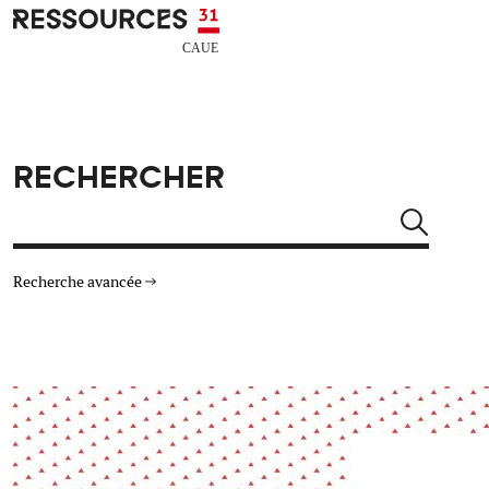
Aller au contenu principal
CAUE RESSOURCES 31
RECHERCHER
Rechercher
Recherche avancée
THÉMATIQUES
TYPE DE RESSOURCES
Architecture
Arts Design
Actualité
Animation
Énergie