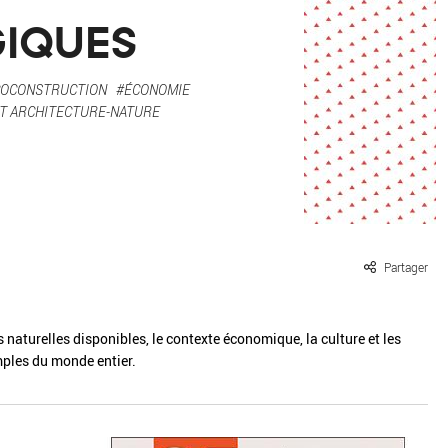
ille / le chanvre
La pierre
GIQUES
La terre
Le béton
COCONSTRUCTION
#ÉCONOMIE
Le bois
Le verre
T ARCHITECTURE-NATURE
Partager
s naturelles disponibles, le contexte économique, la culture et les
mples du monde entier.