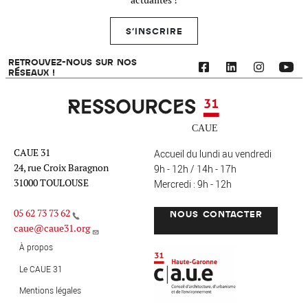
actualités !
S'INSCRIRE
RETROUVEZ-NOUS SUR NOS
RÉSEAUX !
Ressources 31
CAUE 31
Accueil du lundi au vendredi
24, rue Croix Baragnon
9h - 12h / 14h - 17h
31000 TOULOUSE
Mercredi : 9h - 12h
05 62 73 73 62
NOUS CONTACTER
caue@caue31.org
CAUE 31 - Haute-Garonne
FO
À propos
Le CAUE 31
Mentions légales
MENU PIED DE PAGE