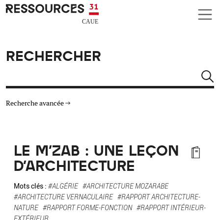
Aller au contenu principal
CAUE RESSOURCES 31
RECHERCHER
Rechercher
Recherche avancée
THÉMATIQUES
LE M'ZAB : UNE LEÇON
TYPE DE RESSOURCES
D'ARCHITECTURE
MATÉRIAUX
Mots clés :
#ALGÉRIE
#ARCHITECTURE MOZARABE
#ARCHITECTURE VERNACULAIRE
#RAPPORT ARCHITECTURE-
NATURE
#RAPPORT FORME-FONCTION
#RAPPORT INTÉRIEUR-
AUTRES CRITÈRES
EXTÉRIEUR