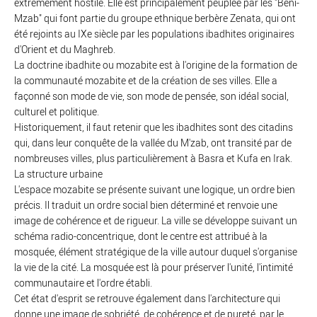
extrêmement hostile. Elle est principalement peuplée par les "Beni-
Mzab" qui font partie du groupe ethnique berbère Zenata, qui ont
été rejoints au IXe siècle par les populations ibadhites originaires
d'Orient et du Maghreb.
La doctrine ibadhite ou mozabite est à l'origine de la formation de
la communauté mozabite et de la création de ses villes. Elle a
façonné son mode de vie, son mode de pensée, son idéal social,
culturel et politique.
Historiquement, il faut retenir que les ibadhites sont des citadins
qui, dans leur conquête de la vallée du M'zab, ont transité par de
nombreuses villes, plus particulièrement à Basra et Kufa en Irak.
La structure urbaine
L'espace mozabite se présente suivant une logique, un ordre bien
précis. Il traduit un ordre social bien déterminé et renvoie une
image de cohérence et de rigueur. La ville se développe suivant un
schéma radio-concentrique, dont le centre est attribué à la
mosquée, élément stratégique de la ville autour duquel s'organise
la vie de la cité. La mosquée est là pour préserver l'unité, l'intimité
communautaire et l'ordre établi.
Cet état d'esprit se retrouve également dans l'architecture qui
donne une image de sobriété, de cohérence et de pureté, par le