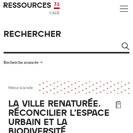
Aller au contenu principal
CAUE RESSOURCES 31
RECHERCHER
Rechercher
Recherche avancée
THÉMATIQUES
Retour à la liste
TYPE DE RESSOURCES
LA VILLE RENATURÉE.
RÉCONCILIER L'ESPACE
MATÉRIAUX
URBAIN ET LA
AUTRES CRITÈRES
BIODIVERSITÉ