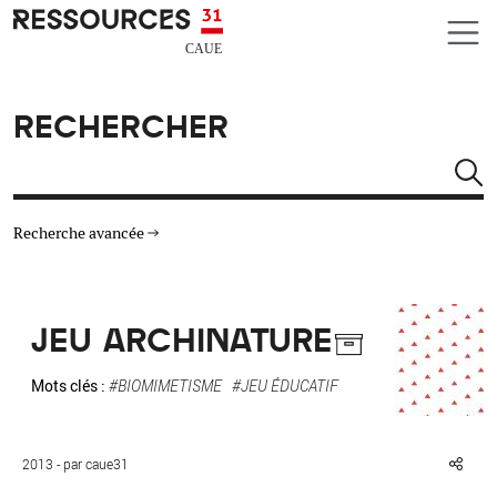
Aller au contenu principal
CAUE RESSOURCES 31
RECHERCHER
Rechercher
Recherche avancée
THÉMATIQUES
JEU ARCHINATURE
TYPE DE RESSOURCES
Mots clés :
#BIOMIMETISME
#JEU ÉDUCATIF
MATÉRIAUX
2013 - par caue31
AUTRES CRITÈRES