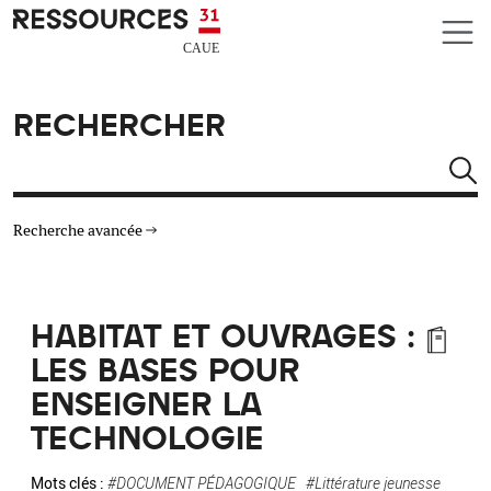
Aller au contenu principal
CAUE RESSOURCES 31
RECHERCHER
Rechercher
Recherche avancée
THÉMATIQUES
HABITAT ET OUVRAGES :
TYPE DE RESSOURCES
LES BASES POUR
ENSEIGNER LA
MATÉRIAUX
TECHNOLOGIE
AUTRES CRITÈRES
Mots clés :
#DOCUMENT PÉDAGOGIQUE
#Littérature jeunesse