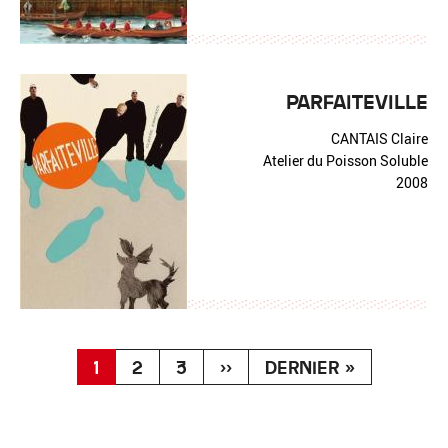
PARFAITEVILLE
CANTAIS Claire
Atelier du Poisson Soluble
2008
PAGINATION
CONTENUS (SANS LES DOSSIERS)
CONTENUS (SANS LES DOSSIERS)
CONTENUS (SANS LES DOSSIERS
PAGE SUIVANTE
DERNIÈRE PAGE
1
2
3
››
DERNIER »