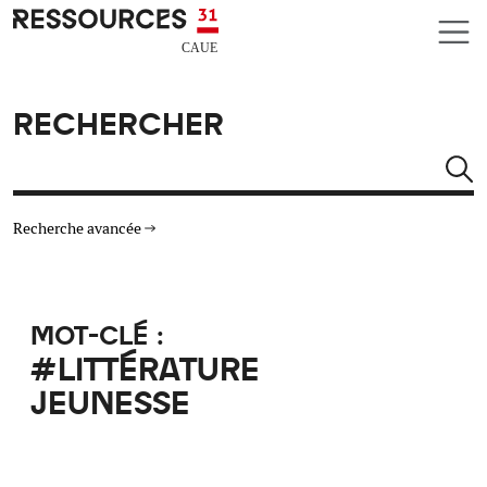
Aller au contenu principal
CAUE RESSOURCES 31
RECHERCHER
Rechercher
Recherche avancée
THÉMATIQUES
MOT-CLÉ :
TYPE DE RESSOURCES
#LITTÉRATURE
JEUNESSE
MATÉRIAUX
AUTRES CRITÈRES