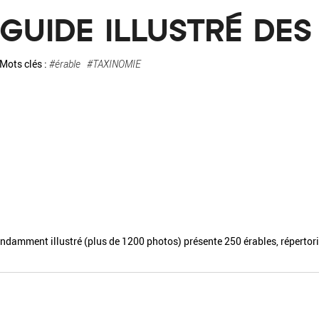
La pa
GUIDE ILLUSTRÉ DES
Fiche / Guide
Livre
Podcast
Mots clés :
#érable
#TAXINOMIE
Vidéo
- Editeur -
- Année -
damment illustré (plus de 1200 photos) présente 250 érables, répertori
éinitialiser
Fermer la recherche avancée