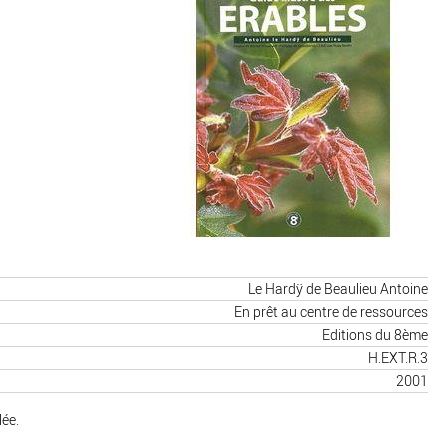
Le Hardÿ de Beaulieu Antoine
En prêt au centre de ressources
Editions du 8ème
H.EXT.R.3
2001
lée.