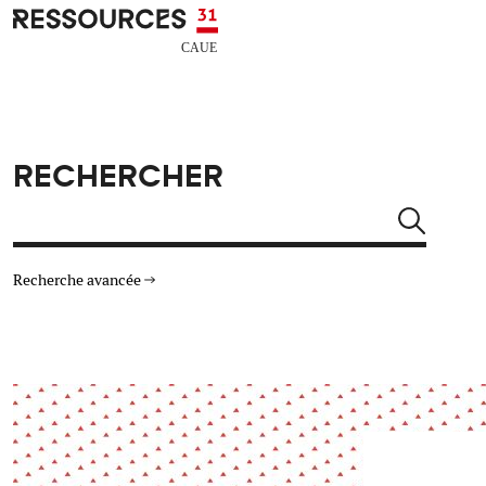
Aller au contenu principal
CAUE RESSOURCES 31
RECHERCHER
Rechercher
Recherche avancée
THÉMATIQUES
TYPE DE RESSOURCES
Architecture
Arts Design
Actualité
Animation
Énergie