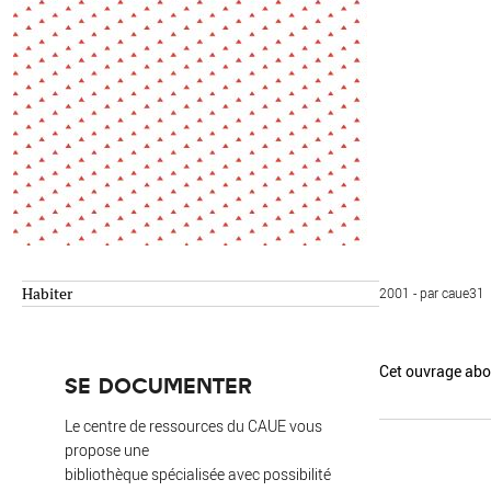
Environnement
Habiter
Expérience
Exposition
Jeunes
Patrimoine
Revue
Revue de presse
Paysage
Société
Transition écologique
Urbanisme
Habiter
2001 - par caue31
AUTRES CRITÈRES
- Auteur -
Cet ouvrage abon
SE DOCUMENTER
R
Le centre de ressources du CAUE vous
propose une
bibliothèque spécialisée avec possibilité