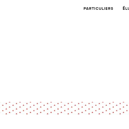
PARTICULIERS
ÉL
Physique
Numérique
MATÉRIAUX
Dossier
Application
Compte-rendu
thématique