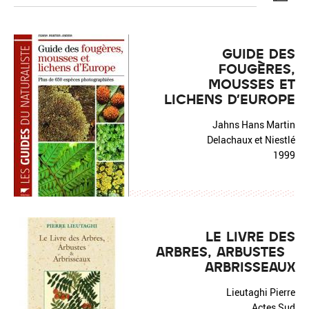
GUIDE DES
FOUGÈRES,
MOUSSES ET
Réinitialiser
Fermer la recherche avancée
LICHENS D'EUROPE
Jahns Hans Martin
Delachaux et Niestlé
1999
LE LIVRE DES
ARBRES, ARBUSTES &
ARBRISSEAUX
Lieutaghi Pierre
Actes Sud