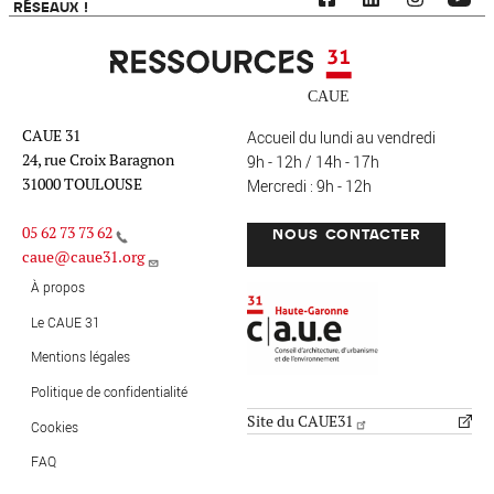
RÉSEAUX !
Ressources 31
CAUE 31
Accueil du lundi au vendredi
24, rue Croix Baragnon
9h - 12h / 14h - 17h
31000 TOULOUSE
Mercredi : 9h - 12h
05 62 73 73 62
NOUS CONTACTER
caue@caue31.org
CAUE 31 - Haute-Garonne
FO
À propos
Le CAUE 31
Mentions légales
MENU PIED DE PAGE
Politique de confidentialité
Site du CAUE31
Cookies
FAQ