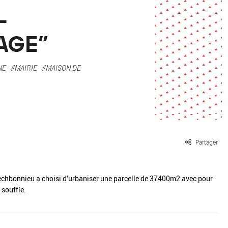
ille / le chanvre
La pierre
-
La terre
Le béton
AGE"
Le bois
Le verre
NE
#MAIRIE
#MAISON DE
Partager
echbonnieu a choisi d’urbaniser une parcelle de 37400m2 avec pour
 souffle.