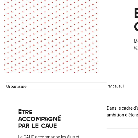
Environnement
Habiter
Expérience
Exposition
Jeunes
Patrimoine
Revue
Revue de presse
Paysage
Mo
VI
Société
Transition écologique
Urbanisme
Urbanisme
Par caue31
AUTRES CRITÈRES
- Auteur -
Dans le cadre d
ÊTRE
R
ambition d’étend
ACCOMPAGNÉ
PAR LE CAUE
Le CAUE accompagne les élus et