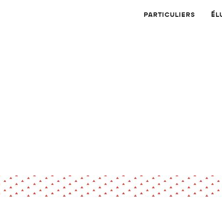
PARTICULIERS
ÉL
Physique
Numérique
MATÉRIAUX
Dossier
Application
Compte-rendu
thématique