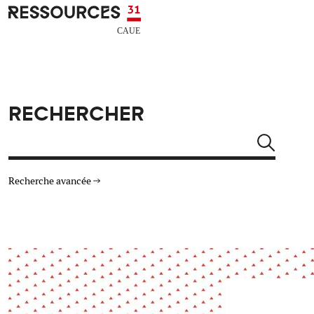
Aller au contenu principal
CAUE RESSOURCES 31
RECHERCHER
Rechercher
Recherche avancée
THÉMATIQUES
TYPE DE RESSOURCES
Architecture
Arts Design
Actualité
Animation
Énergie