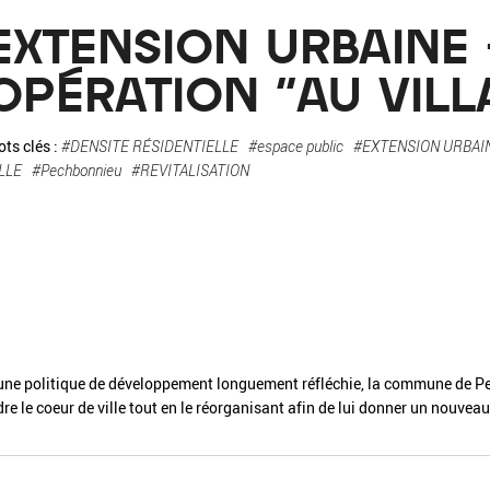
La pa
EXTENSION URBAINE 
Fiche / Guide
Livre
Podcast
OPÉRATION "AU VILL
Vidéo
ts clés :
#DENSITE RÉSIDENTIELLE
#espace public
#EXTENSION URBAI
LLE
#Pechbonnieu
#REVITALISATION
- Editeur -
- Année -
’une politique de développement longuement réfléchie, la commune de P
éinitialiser
Fermer la recherche avancée
re le coeur de ville tout en le réorganisant afin de lui donner un nouveau