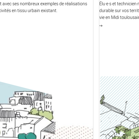
et avec ses nombreux exemples de réalisations
Élu·e·s et technicie
ivités en tissu urbain existant.
durable sur vos terri
vie en Midi toulousai