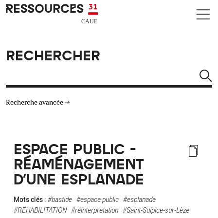
Aller au contenu principal
CAUE RESSOURCES 31
RECHERCHER
Rechercher
Recherche avancée
THÉMATIQUES
ESPACE PUBLIC -
TYPE DE RESSOURCES
RÉAMÉNAGEMENT
D'UNE ESPLANADE
MATÉRIAUX
Mots clés :
#bastide
#espace public
#esplanade
AUTRES CRITÈRES
#RÉHABILITATION
#réinterprétation
#Saint-Sulpice-sur-Lèze