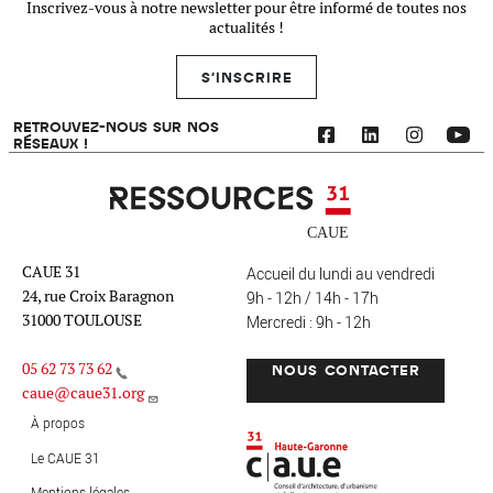
Inscrivez-vous à notre newsletter pour être informé de toutes nos
actualités !
S'INSCRIRE
RETROUVEZ-NOUS SUR NOS
RÉSEAUX !
Ressources 31
CAUE 31
Accueil du lundi au vendredi
24, rue Croix Baragnon
9h - 12h / 14h - 17h
31000 TOULOUSE
Mercredi : 9h - 12h
05 62 73 73 62
NOUS CONTACTER
caue@caue31.org
CAUE 31 - Haute-Garonne
FO
À propos
Le CAUE 31
Mentions légales