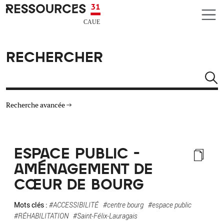
Aller au contenu principal
CAUE RESSOURCES 31
RECHERCHER
Rechercher
Recherche avancée
THÉMATIQUES
ESPACE PUBLIC -
TYPE DE RESSOURCES
AMÉNAGEMENT DE
CŒUR DE BOURG
MATÉRIAUX
Mots clés :
#ACCESSIBILITÉ
#centre bourg
#espace public
AUTRES CRITÈRES
#RÉHABILITATION
#Saint-Félix-Lauragais