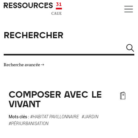
Aller au contenu principal
CAUE RESSOURCES 31
RECHERCHER
Rechercher
Recherche avancée
THÉMATIQUES
COMPOSER AVEC LE
TYPE DE RESSOURCES
VIVANT
MATÉRIAUX
Mots clés :
#HABITAT PAVILLONNAIRE
#JARDIN
#PÉRIURBANISATION
AUTRES CRITÈRES