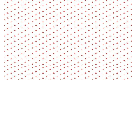
Environnement
Habiter
Expérience
Exposition
Jeunes
Patrimoine
Revue
Revue de presse
Paysage
Société
Transition écologique
Urbanisme
AUTRES CRITÈRES
- Auteur -
R