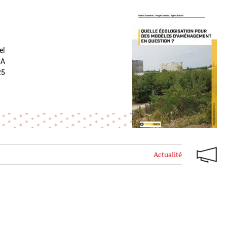
el
CA
25
Actualité