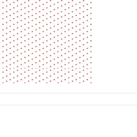
La pa
Fiche / Guide
Livre
Podcast
Vidéo
- Editeur -
- Année -
éinitialiser
Fermer la recherche avancée