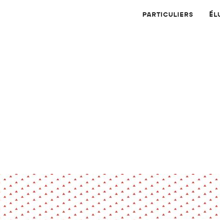
PARTICULIERS
ÉL
Physique
Numérique
MATÉRIAUX
Dossier
Application
Compte-rendu
thématique