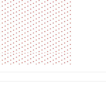
La pa
Fiche / Guide
Livre
Podcast
Vidéo
- Editeur -
- Année -
éinitialiser
Fermer la recherche avancée