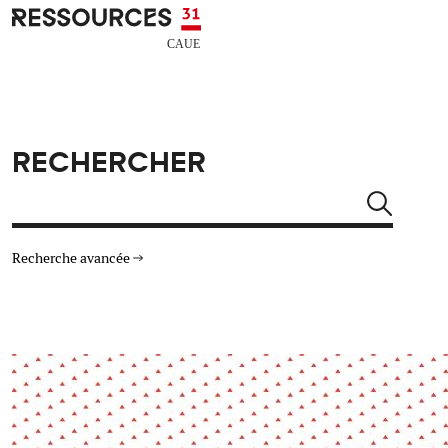
Aller au contenu principal
CAUE RESSOURCES 31
RECHERCHER
Rechercher
Recherche avancée
THÉMATIQUES
TYPE DE RESSOURCES
Architecture
Arts Design
Actualité
Animation
Énergie