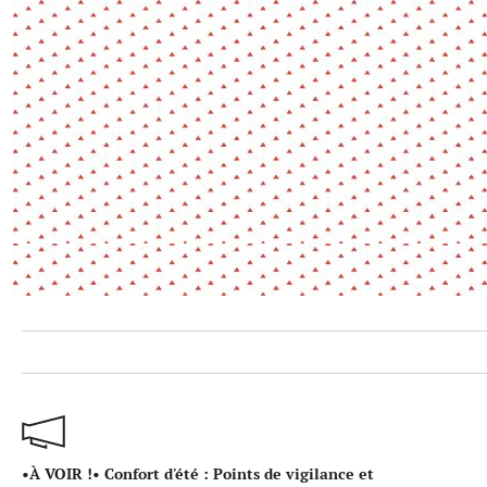
Environnement
Habiter
Expérience
Exposition
Jeunes
Patrimoine
Revue
Revue de presse
Paysage
Société
Transition écologique
Urbanisme
AUTRES CRITÈRES
- Auteur -
R
•À VOIR !• Confort d'été : Points de vigilance et