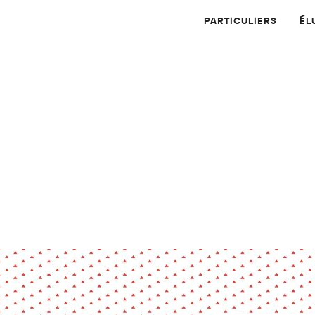
PARTICULIERS
ÉL
Physique
Numérique
MATÉRIAUX
Dossier
Application
Compte-rendu
thématique