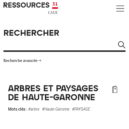
Aller au contenu principal
CAUE RESSOURCES 31
RECHERCHER
Rechercher
Recherche avancée
THÉMATIQUES
ARBRES ET PAYSAGES
TYPE DE RESSOURCES
DE HAUTE-GARONNE
MATÉRIAUX
Mots clés :
#arbre
#Haute-Garonne
#PAYSAGE
AUTRES CRITÈRES