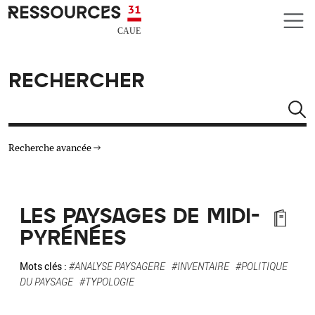
Aller au contenu principal
CAUE RESSOURCES 31
RECHERCHER
Rechercher
Recherche avancée
THÉMATIQUES
LES PAYSAGES DE MIDI-
TYPE DE RESSOURCES
PYRÉNÉES
MATÉRIAUX
Mots clés :
#ANALYSE PAYSAGERE
#INVENTAIRE
#POLITIQUE
DU PAYSAGE
#TYPOLOGIE
AUTRES CRITÈRES