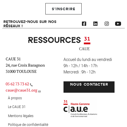
S'INSCRIRE
RETROUVEZ-NOUS SUR NOS
RÉSEAUX !
Ressources 31
CAUE 31
Accueil du lundi au vendredi
24, rue Croix Baragnon
9h - 12h / 14h - 17h
31000 TOULOUSE
Mercredi : 9h - 12h
05 62 73 73 62
NOUS CONTACTER
caue@caue31.org
CAUE 31 - Haute-Garonne
FO
À propos
Le CAUE 31
Mentions légales
MENU PIED DE PAGE
Politique de confidentialité