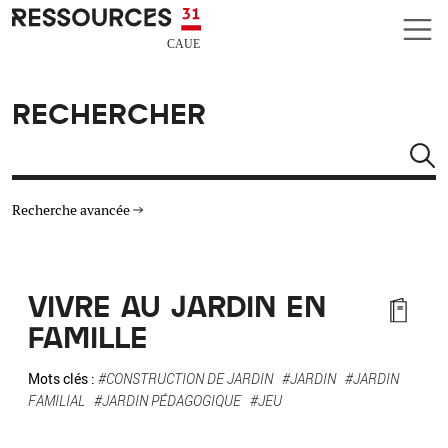
Aller au contenu principal
CAUE RESSOURCES 31
RECHERCHER
Rechercher
Recherche avancée
THÉMATIQUES
VIVRE AU JARDIN EN
TYPE DE RESSOURCES
FAMILLE
MATÉRIAUX
Mots clés :
#CONSTRUCTION DE JARDIN
#JARDIN
#JARDIN
FAMILIAL
#JARDIN PÉDAGOGIQUE
#JEU
AUTRES CRITÈRES