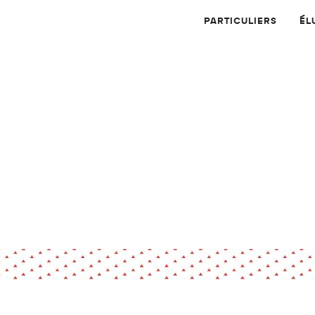
PARTICULIERS
ÉL
Physique
Numérique
MATÉRIAUX
Dossier
Application
Compte-rendu
thématique