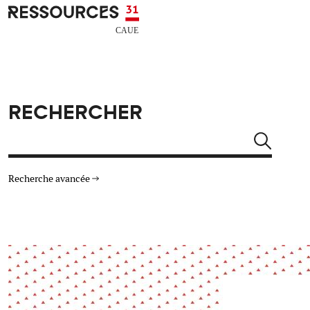
Aller au contenu principal
CAUE RESSOURCES 31
RECHERCHER
Rechercher
Recherche avancée
THÉMATIQUES
TYPE DE RESSOURCES
Architecture
Arts Design
Actualité
Animation
Énergie