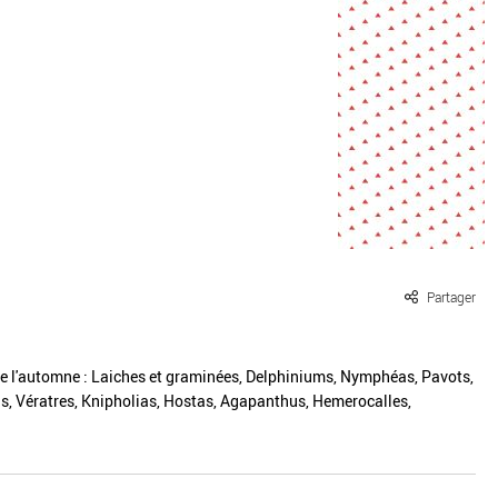
ille / le chanvre
La pierre
La terre
Le béton
Le bois
Le verre
Partager
 de l'automne : Laiches et graminées, Delphiniums, Nymphéas, Pavots,
as, Vératres, Knipholias, Hostas, Agapanthus, Hemerocalles,