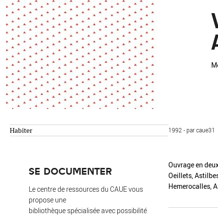
Environnement
Habiter
Expérience
Exposition
Jeunes
Patrimoine
Revue
Revue de presse
Paysage
Mo
Société
Transition écologique
Urbanisme
Habiter
1992 - par caue31
AUTRES CRITÈRES
- Auteur -
Ouvrage en deux 
SE DOCUMENTER
Oeillets, Astilb
R
Hemerocalles, A
Le centre de ressources du CAUE vous
propose une
bibliothèque spécialisée avec possibilité