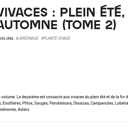
La pa
VIVACES : PLEIN ÉTÉ,
Fiche / Guide
Livre
Podcast
AUTOMNE (TOME 2)
Vidéo
ts clés :
#JARDINAGE
#PLANTE VIVACE
- Editeur -
- Année -
volume. Le deuxième est consacré aux vivaces du plein été et de la fin
es, Enothères, Phlox, Sauges, Penstemons, Diascias, Campanules, Lobeli
éinitialiser
Fermer la recherche avancée
némones, Asters.