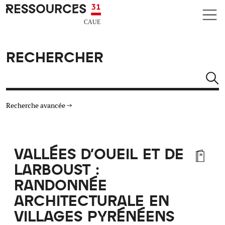
Aller au contenu principal
CAUE RESSOURCES 31
RECHERCHER
Rechercher
Recherche avancée
THÉMATIQUES
VALLÉES D'OUEIL ET DE
TYPE DE RESSOURCES
LARBOUST :
RANDONNÉE
MATÉRIAUX
ARCHITECTURALE EN
VILLAGES PYRÉNÉENS
AUTRES CRITÈRES