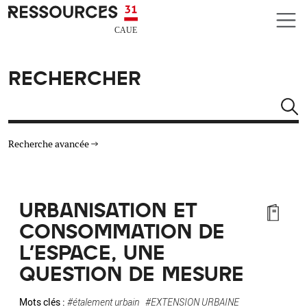
Aller au contenu principal
CAUE RESSOURCES 31
RECHERCHER
Rechercher
Recherche avancée
THÉMATIQUES
URBANISATION ET
TYPE DE RESSOURCES
CONSOMMATION DE
L'ESPACE, UNE
MATÉRIAUX
QUESTION DE MESURE
AUTRES CRITÈRES
Mots clés :
#étalement urbain
#EXTENSION URBAINE