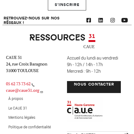
S'INSCRIRE
RETROUVEZ-NOUS SUR NOS
RÉSEAUX !
Ressources 31
CAUE 31
Accueil du lundi au vendredi
24, rue Croix Baragnon
9h - 12h / 14h - 17h
31000 TOULOUSE
Mercredi : 9h - 12h
05 62 73 73 62
NOUS CONTACTER
caue@caue31.org
CAUE 31 - Haute-Garonne
FO
À propos
Le CAUE 31
Mentions légales
MENU PIED DE PAGE
Politique de confidentialité