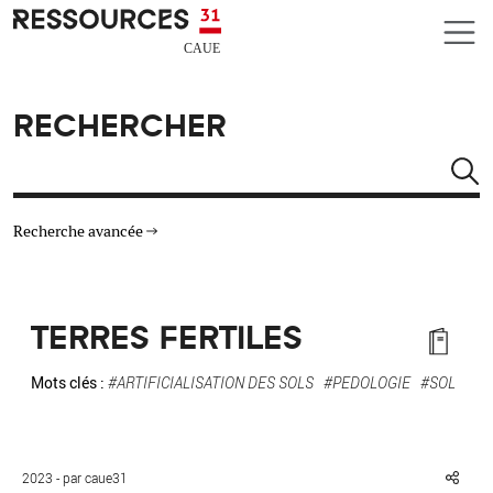
Aller au contenu principal
CAUE RESSOURCES 31
RECHERCHER
Rechercher
Recherche avancée
THÉMATIQUES
TERRES FERTILES
TYPE DE RESSOURCES
Mots clés :
#ARTIFICIALISATION DES SOLS
#PEDOLOGIE
#SOL
MATÉRIAUX
AUTRES CRITÈRES
2023 - par caue31