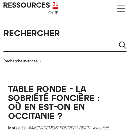
Aller au contenu principal
CAUE RESSOURCES 31
RECHERCHER
Rechercher
Recherche avancée
THÉMATIQUES
TABLE RONDE - LA
TYPE DE RESSOURCES
SOBRIÉTÉ FONCIÈRE :
OÙ EN EST-ON EN
MATÉRIAUX
OCCITANIE ?
AUTRES CRITÈRES
Mots clés :
#AMÉNAGEMENT FONCIER URBAIN
#sobriété