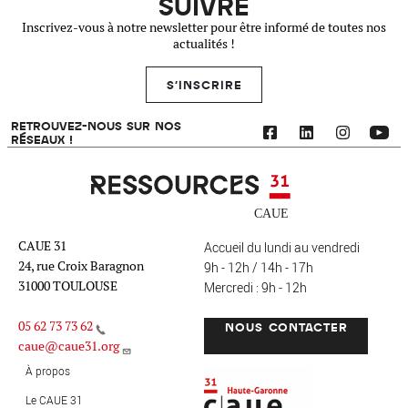
SUIVRE
Inscrivez-vous à notre newsletter pour être informé de toutes nos
actualités !
S'INSCRIRE
RETROUVEZ-NOUS SUR NOS
RÉSEAUX !
Ressources 31
CAUE 31
Accueil du lundi au vendredi
24, rue Croix Baragnon
9h - 12h / 14h - 17h
31000 TOULOUSE
Mercredi : 9h - 12h
05 62 73 73 62
NOUS CONTACTER
caue@caue31.org
CAUE 31 - Haute-Garonne
FO
À propos
Le CAUE 31