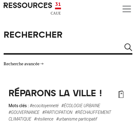
Aller au contenu principal
CAUE RESSOURCES 31
RECHERCHER
Rechercher
Recherche avancée
THÉMATIQUES
RÉPARONS LA VILLE !
TYPE DE RESSOURCES
Mots clés :
#ecocitoyenneté
#ÉCOLOGIE URBAINE
#GOUVERNANCE
#PARTICIPATION
#RÉCHAUFFEMENT
MATÉRIAUX
CLIMATIQUE
#résilience
#urbanisme participatif
AUTRES CRITÈRES