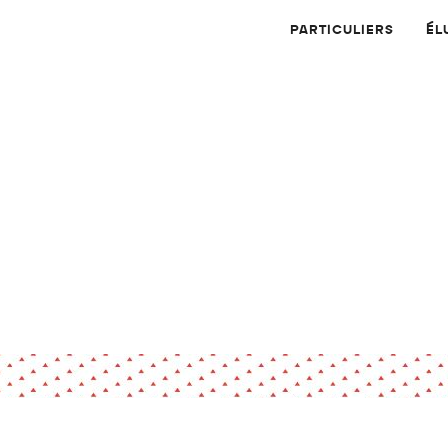
PARTICULIERS
ÉL
Physique
Numérique
MATÉRIAUX
Dossier
Application
Compte-rendu
thématique