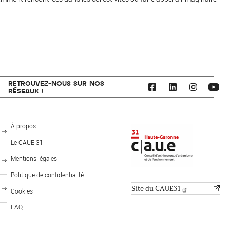
RETROUVEZ-NOUS SUR NOS
RÉSEAUX !
CAUE 31 - Haute-Garonne
À propos
Le CAUE 31
Mentions légales
FOOTER: PUBLICS
MENU PIED DE PAGE
Politique de confidentialité
Site du CAUE31
Cookies
FAQ