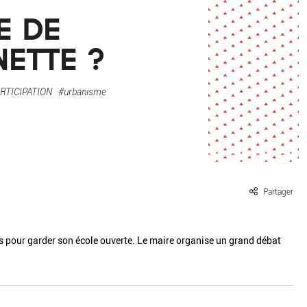
ille / le chanvre
La pierre
E DE
La terre
Le béton
ETTE ?
Le bois
Le verre
RTICIPATION
#urbanisme
Partager
 pour garder son école ouverte. Le maire organise un grand débat