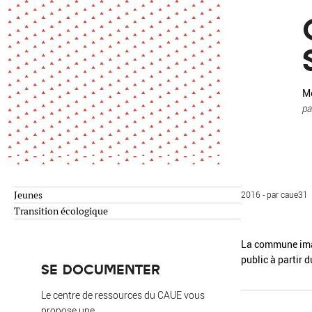
Environnement
Habiter
Expérience
Exposition
Jeunes
Patrimoine
Revue
Revue de presse
Paysage
Mo
pa
Société
Transition écologique
Urbanisme
Jeunes
2016 - par caue31
AUTRES CRITÈRES
- Auteur -
Transition écologique
La commune imag
R
public à partir 
SE DOCUMENTER
Le centre de ressources du CAUE vous
propose une