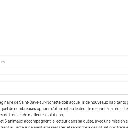
urs
naire de Saint-Dave-sur-Nonette doit accueillir de nouveaux habitants 
uquel de nombreuses options s'offriront au lecteur, le menant à la réussit
s de trouver de meilleures solutions,
t 6 animaux accompagnent le lecteur dans sa quête, avec une mise en situ
ffrent au lecteur peuvent être réalistes et répondre à des situations fréqu