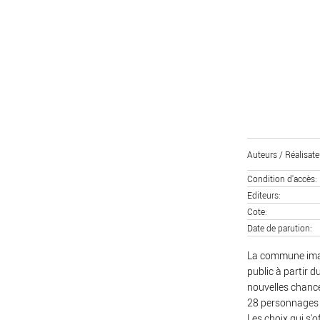
Auteurs / Réalisate
Condition d'accès
Editeurs
Cote
Date de parution
La commune imagi
public à partir d
nouvelles chance
28 personnages e
Les choix qui s'o