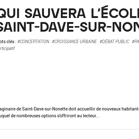
La pa
QUI SAUVERA L'ÉCOL
Fiche / Guide
Livre
Podcast
SAINT-DAVE-SUR-NON
Vidéo
ts clés :
#CONCERTATION
#CROISSANCE URBAINE
#DÉBAT PUBLIC
#PA
rticipatif
- Editeur -
- Année -
inaire de Saint-Dave-sur-Nonette doit accueillir de nouveaux habitants
éinitialiser
Fermer la recherche avancée
duquel de nombreuses options s'offriront au lecteur...