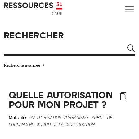
Aller au contenu principal
CAUE RESSOURCES 31
RECHERCHER
Rechercher
Recherche avancée
THÉMATIQUES
QUELLE AUTORISATION
TYPE DE RESSOURCES
POUR MON PROJET ?
MATÉRIAUX
Mots clés :
#AUTORISATION D'URBANISME
#DROIT DE
L'URBANISME
#DROIT DE LA CONSTRUCTION
AUTRES CRITÈRES